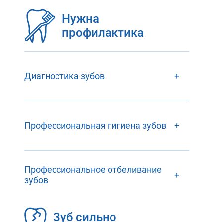
планированием
Нужна
и гарантированным
профилактика
результатом
Имплантация
зубов
Диагностика зубов
+
Профессиональная гигиена зубов
+
Профессиональное отбеливание
+
зуб
ов
Зуб сильно