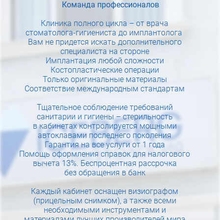
Команда профессионалов
Клиника полного цикла – от врача
стоматолога-гигиениста до имплантолога
Вам не придется искать дополнительного
специалиста на стороне
Имплантация любой сложности
Костопластические операции
Только оригинальные материалы
Соответствие международным стандартам
Тщательное соблюдение требований
санитарии и гигиены – стерильность
в кабинетах контролируется мощными
автоклавами последнего поколения
Гарантия на все услуги от 1 года
Помощь оформления справок для налогового
вычета 13%. Беспроцентная рассрочка
без обращения в банк
Каждый кабинет оснащен визиографом
(прицельным снимком), а также всеми
необходимыми инструментами и
материалами лучших производителей мира