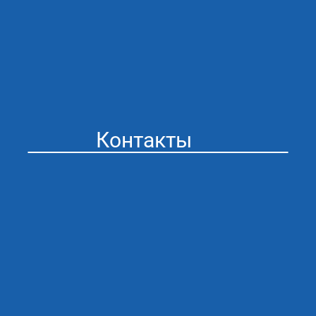
Контакты
Стоматология “Айсберг” в Муроме
Адрес: г. Муром ул. Мечникова 41
График работы:
ПН/ПТ 09:00 - 20:00
СБ/ВС 09:00 - 20:00
Сяжитесь с нами любым
удобным для вас способом