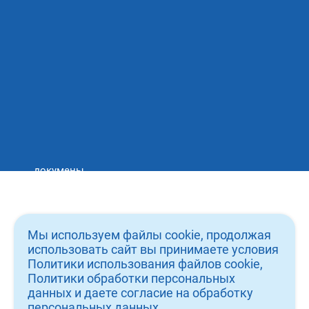
email: admin@icebergdent.ru
Тел: 8 (930) 333 28 26
Записаться на приём
докумены
вакансии
о нас
Мы используем файлы cookie, продолжая
услуги
использовать сайт вы принимаете условия
Политики использования файлов cookie,
врачи
Политики обработки персональных
данных и даете согласие на обработку
работы
персональных данных