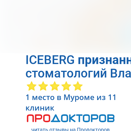
Процедура Check-Up прово
из которых играет важную 
ICEBERG
признан
стоматологий Вл
1 место в Муроме из 11
клиник
читать отзывы на Продокторов