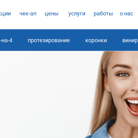
кции
чек-ап
цены
услуги
работы
о нас
-на-4
протезирование
коронки
вини