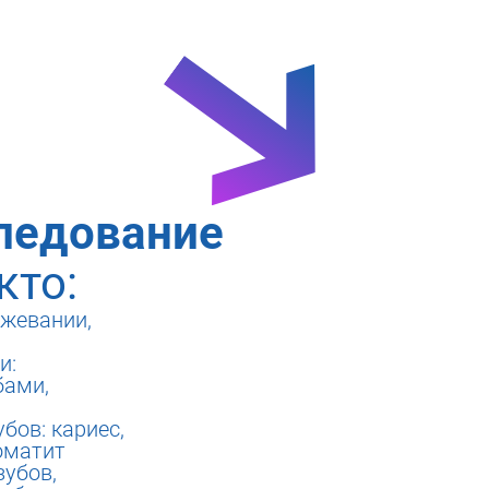
ания
ледование
кто:
жевании,
и:
бами,
бов: кариес,
оматит
зубов,