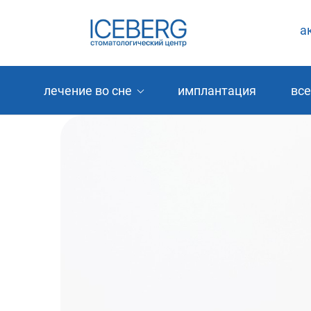
а
лечение во сне
имплантация
все