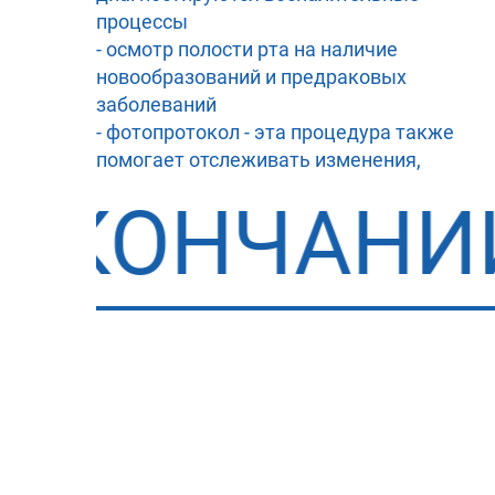
процессы
- осмотр полости рта на наличие
новообразований и предраковых
заболеваний
- фотопротокол - эта процедура также
помогает отслеживать изменения,
происходящие в ходе лечения
НЧАНИИ ОБ
- консультацию по результатам
обследования с рекомендациями по
лечению и профилактике
3D компьютерная
томография
Консультация и осмотр
ротовой полости врачом
Профессиональна