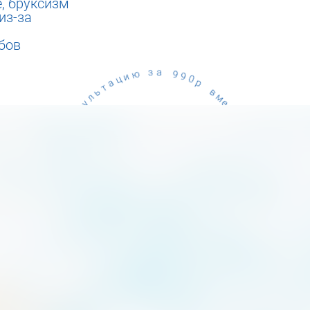
, бруксизм
из-за
убов
9
0
р
9
в
а
м
з
е
с
ю
т
и
о
ц
а
4
т
8
ь
9
л
0
у
р
с
н
•
о
к
К
р
е
а
т
с
и
и
ч
в
у
а
л
я
о
П
у
л
•
ы
б
я
к
н
а
д
о
с
г
е