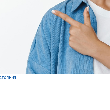
остояния
ть точный
 профилактики