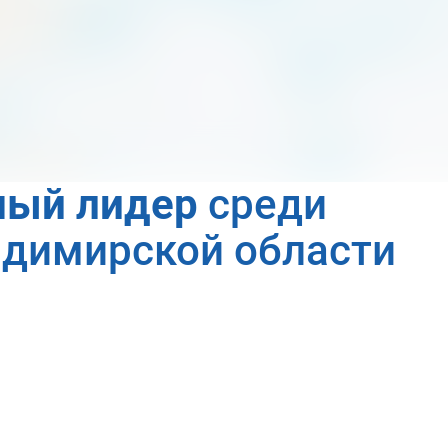
Записаться
дится в несколько этапов, кажды
роль в постановке диагноза:
ный лидер
среди
адимирской области