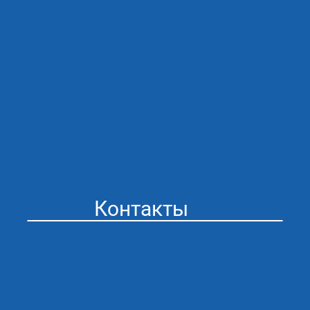
Контакты
Стоматология “Айсберг” в Муроме
Адрес: г. Муром ул. Мечникова 41
График работы:
ПН/ПТ 09:00 - 20:00