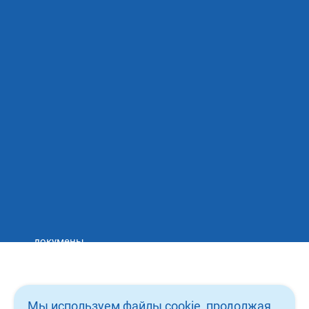
СБ/ВС 09:00 - 20:00
Сяжитесь с нами любым
удобным для вас способом
email: admin@icebergdent.ru
Тел: 8 (930) 333 28 26
Записаться на приём
докумены
вакансии
о нас
Мы используем файлы cookie, продолжая