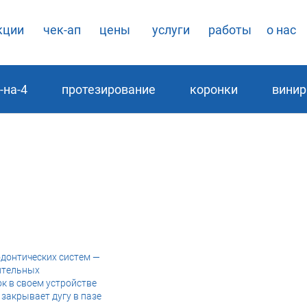
кции
чек-ап
цены
услуги
работы
о нас
-на-4
протезирование
коронки
вини
донтических систем —
нительных
к в своем устройстве
 закрывает дугу в пазе