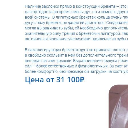
Наличие заслонки прямо в конструкции брекета — это 
для ортодонта во время смены дуг, но и немного друг
всей системы. В лигатурных брекетах кольца очень 
дугу к пазу брекета, не давая ей двигаться. Следовате
могла выравнивать зубы, ей необходимо дополнител
значительную силу трения с брекетом и лигатурой. Та
активное лигирование увеличивает давление на зубы 
В самолигирующих брекетах дуга не прижата плотно к
а свободно скользит в нем без дополнительного трения
выпадая за счет крышки. Выравнивание прикуса проис
сил — более естественных и физиологичных. За счет э
более комфортно, без чрезмерной нагрузки на костную
Цена от 31 100₽