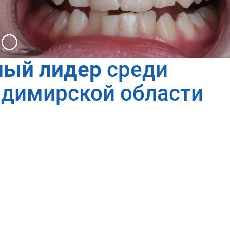
ный лидер
среди
адимирской области