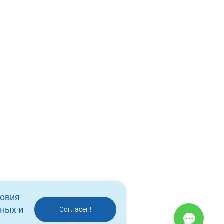
ловия
нных и
Согласен!