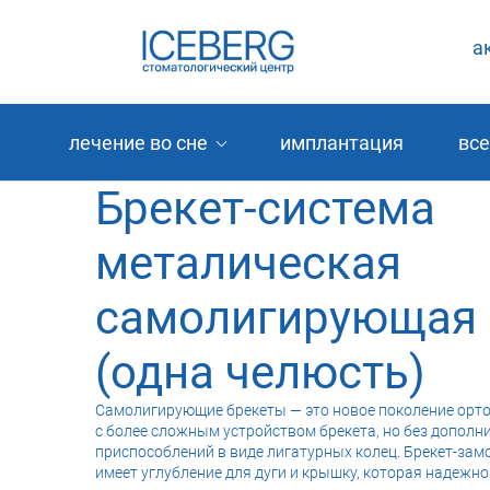
а
лечение во сне
имплантация
все
Брекет-система
металическая
самолигирующая
(одна челюсть)
Самолигирующие брекеты — это новое поколение орто
с более сложным устройством брекета, но без допол
приспособлений в виде лигатурных колец. Брекет-замо
имеет углубление для дуги и крышку, которая надежно