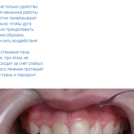
не только удобство
ая механика работы
плотно привязывают
льно, чтобы дуга
ьно преодолевать
ким образом,
и силу воздействия
 стенками паза,
, при этом, не
ходит за счет слабых
того лечение протекает
 ткань и пародонт