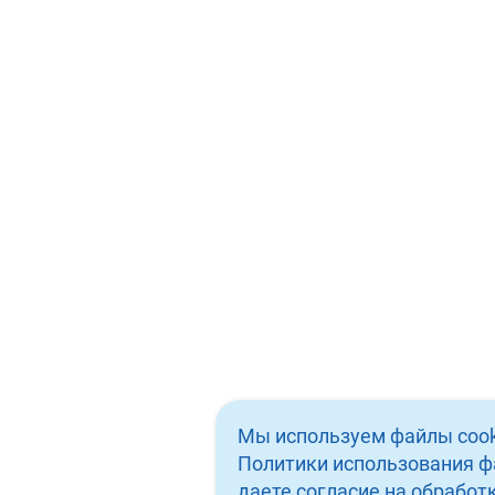
Контакты
Стоматология “Айсберг” в Муроме
Адрес: г. Муром ул. Мечникова 41
Тел: 8 (930) 333 28 26
График работы:
ПН/ПТ 09:00 - 20:00
СБ/ВС 09:00 - 20:00
Сяжитесь с нами любым
удобным для вас способом
email: admin@icebergdent.ru
Мы используем файлы cook
Политики использования ф
даете согласие на обрабо