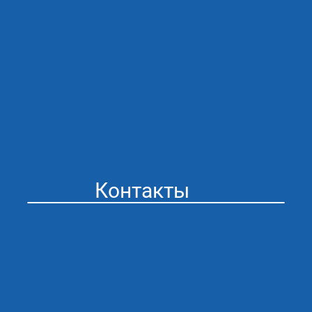
Контакты
Стоматология “Айсберг” в Муроме
Адрес: г. Муром ул. Мечникова 41
График работы:
ПН/ПТ 09:00 - 20:00
СБ/ВС 09:00 - 20:00