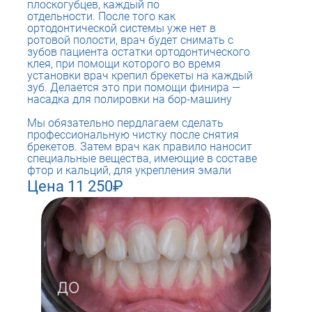
плоскогубцев, каждый по
отдельности. После того как
ортодонтической системы уже нет в
ротовой полости, врач будет снимать с
зубов пациента остатки ортодонтического
клея, при помощи которого во время
установки врач крепил брекеты на каждый
зуб. Делается это при помощи финира —
насадка для полировки на бор-машину
Мы обязательно пердлагаем сделать
профессиональную чистку после снятия
брекетов. Затем врач как правило наносит
специальные вещества, имеющие в составе
фтор и кальций, для укрепления эмали
Цена 11 250₽