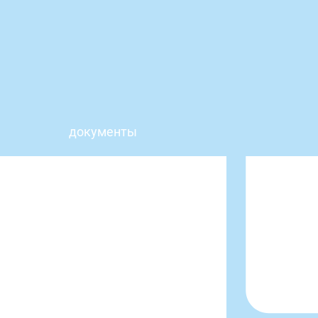
документы
отзывы
вакансии
о нас
услуги