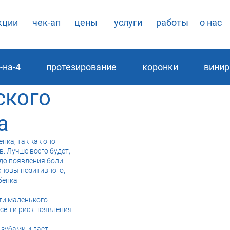
кции
чек-ап
цены
услуги
работы
о нас
-на-4
протезирование
коронки
вини
ского
га
нка, так как оно
. Лучше всего будет,
 до появления боли
сновы позитивного,
бенка
ти маленького
сён и риск появления
 зубами и даст