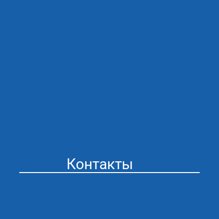
Контакты
Стоматология “Айсберг” в Муроме
Адрес: г. Муром ул. Мечникова 41