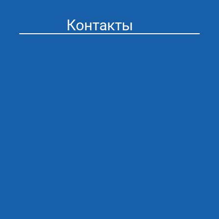
Контакты
Стоматология “Айсберг” в Муроме
Адрес: г. Муром ул. Мечникова 41
График работы:
ПН/ПТ 09:00 - 20:00
СБ/ВС 09:00 - 20:00
Сяжитесь с нами любым
удобным для вас способом
email: admin@icebergdent.ru
Тел: 8 (930) 333 28 26
Записаться на приём