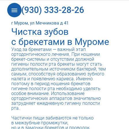
8 (930) 333-28-26
г Муром, ул Мечникова д 41
Чистка зубов
с брекетами в Муроме
Уход за брекетами — важный этап
ортодонтического лечения. При ношении
брекет-системы и отсутствии должной
гигиены полости рта брекеты могут стать
дополнительным источником бактерий, тем
самым, способствуя образованию зубного
налета и появлению кариеса. Именно
поэтому в период ношения брекетов
гигиене полости рта необходимо уделять
особое внимание. Использование
ортодонтических аппаратов значительно
затрудняет ежедневную гигиену полости
рта.
Частички пищи забиваются не только
в межзубные промежутки,
но и в замочки брекетов и проволок.