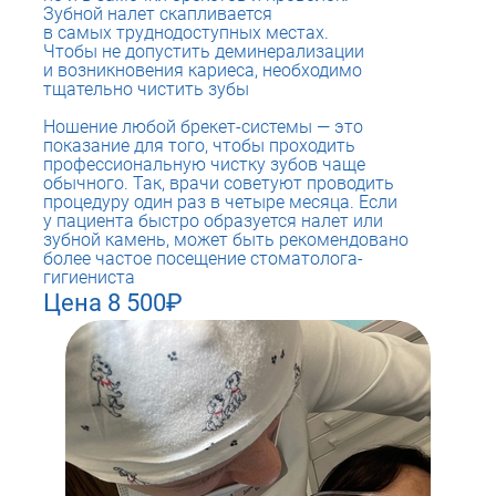
Зубной налет скапливается
в самых труднодоступных местах.
Чтобы не допустить деминерализации
и возникновения кариеса, необходимо
тщательно чистить зубы
Ношение любой брекет-системы — это
показание для того, чтобы проходить
профессиональную чистку зубов чаще
обычного. Так, врачи советуют проводить
процедуру один раз в четыре месяца. Если
у пациента быстро образуется налет или
зубной камень, может быть рекомендовано
более частое посещение стоматолога-
гигиениста
Цена 8 500₽