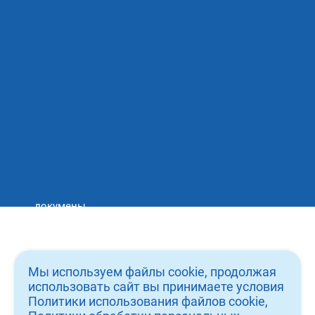
Сяжитесь с нами любым
удобным для вас способом
email: admin@icebergdent.ru
Тел: 8 (930) 333 28 26
Записаться на приём
докумены
вакансии
о нас
Мы используем файлы cookie, продолжая
услуги
использовать сайт вы принимаете условия
Политики использования файлов cookie,
врачи