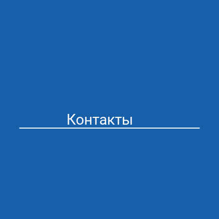
Контакты
Стоматология “Айсберг” в Муроме
Адрес: г. Муром ул. Мечникова 41
График работы:
ПН/ПТ 09:00 - 20:00
СБ/ВС 09:00 - 20:00