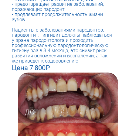
предотвращает развитие заболеваний,
поражающих пародонт
продлевает продолжительность жизни
зубов
Пациенты с заболеваниями пародонтоз,
пародонтит, гингивит должны наблюдаться
у врача пародонтолога и проходить
профессиональную пародонтологическую
гигиену раз в 3-4 месяца, это снизит риск
развития осложнений и воспалений, а так
же приведёт к оздоровлению
Цена 7 800₽