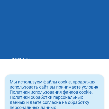
Тел: 8 (930) 333 28 26
Записаться на приём
докумены
вакансии
о нас
Мы используем файлы cookie, продолжая
услуги
использовать сайт вы принимаете условия
Политики использования файлов cookie,
врачи
Политики обработки персональных
данных и даете согласие на обработку
работы
персональных данных