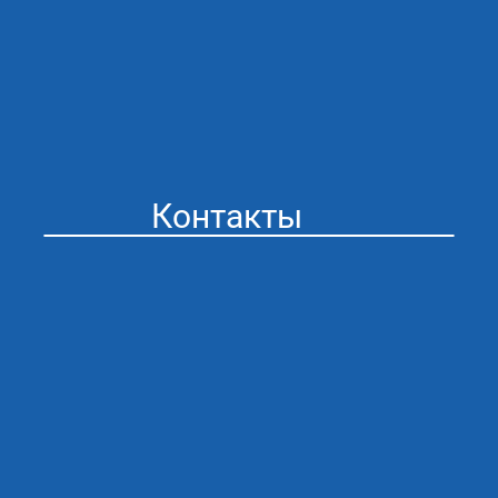
Контакты
Стоматология “Айсберг” в Муроме
Адрес: г. Муром ул. Мечникова 41
График работы:
ПН/ПТ 09:00 - 20:00
СБ/ВС 09:00 - 20:00
Сяжитесь с нами любым
удобным для вас способом
email: admin@icebergdent.ru