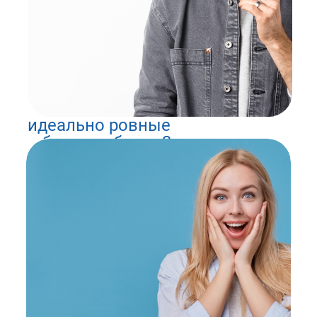
идеально ровные
и белые зубы за 3
приёма!
цена от 60 900₽
беспроцентная рассрочка
до 6 месяцев!
Установить
виниры на зубы
в Муроме в
стоматологии