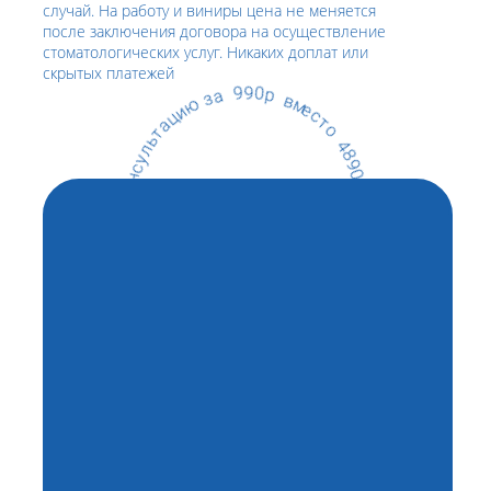
случай. На работу и виниры цена не меняется
после заключения договора на осуществление
стоматологических услуг. Никаких доплат или
скрытых платежей
в
м
р
е
0
с
9
т
9
о
а
4
з
8
9
ю
0
и
р
ц
а
•
т
ь
К
л
р
у
а
с
с
н
и
о
в
к
а
я
е
т
у
и
л
ч
ы
у
б
л
к
о
а
П
с
е
•
г
я
о
д
н
Записаться