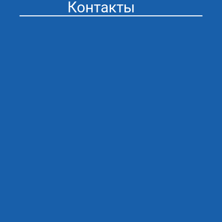
Контакты
Стоматология “Айсберг” в Муроме
Адрес: г. Муром ул. Мечникова 41
График работы:
ПН/ПТ 09:00 - 20:00
СБ/ВС 09:00 - 20:00
Сяжитесь с нами любым
удобным для вас способом
email: admin@icebergdent.ru
Тел: 8 (930) 333 28 26
Записаться на приём