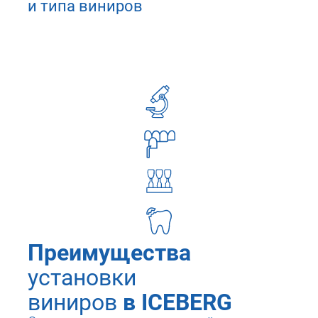
и типа виниров
По результатам
обследования вы получите
2 плана лечения с честной
ценой
Запишитесь на
первичную
консультацию за 1 100₽
вместо 4 890₽ в ICEBERG
Записаться на консультацию
Преимущества
установки
виниров
в ICEBERG