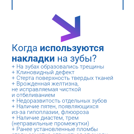
Когда
используются
накладки
на зубы?
+ На зубах образовались трещины
+ Клиновидный дефект
+ Стерта поверхность твердых тканей
+ Врожденная желтизна,
не исправляемая чисткой
и отбеливанием
+ Недоразвитость отдельных зубов
+ Наличие пятен, появляющихся
из-за гипоплазии, флюороза
+ Наличие диастем, трем
Лечение во сне
(неправильные промежутки)
+ Ранее установленные пломбы
взрослых и детей
без